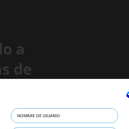
do a
s de
Pfizer
ás que solo un producto, hemos diseñado programas de apoyo a lo