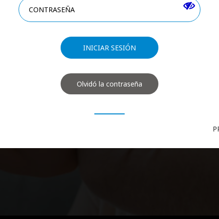
, para orientar en su administración y el seguimiento de su tratam
 profesionales.
Olvidó la contraseña
P