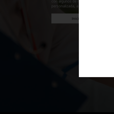
con algunos de nuestros medicamentos
personalizada, a cargo de enfermeras
Iniciar sesión